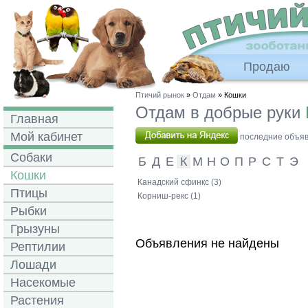
Продаю
Птичий рынок
»
Отдам
» Кошки
Отдам в добрые руки
Главная
Мой кабинет
последние объявл
Собаки
Б
Д
Е
К
М
Н
О
П
Р
С
Т
Э
Кошки
Канадский сфинкс (3)
Птицы
Корниш-рекс (1)
Рыбки
Грызуны
Объявления не найдены
Рептилии
Лошади
Насекомые
Растения