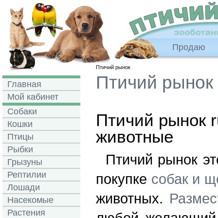
Продаю
Птичий рынок
Птичий рынок
Главная
Мой кабинет
Собаки
Птичий рынок 
Кошки
животные
Птицы
Рыбки
Птичий рынок эт
Грызуны
Рептилии
покупке
собак и щ
Лошади
животных.
Размес
Насекомые
Растения