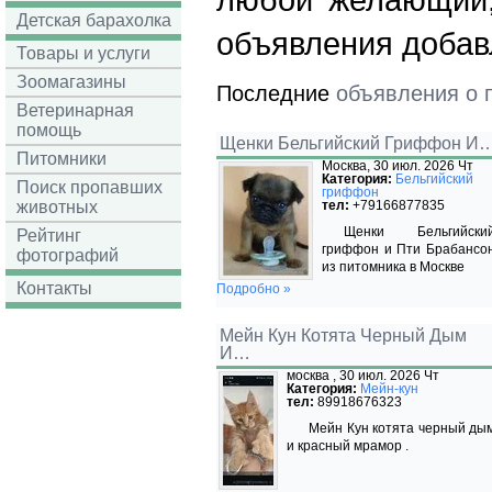
любой желающий, 
Детская барахолка
объявления добав
Товары и услуги
Зоомагазины
Последние
объявления о 
Ветеринарная
помощь
Щенки Бельгийский Гриффон И
Питомники
Москва, 30 июл. 2026 Чт
Категория:
Бельгийский
Поиск пропавших
гриффон
животных
тел:
+79166877835
Щенки Бельгийски
Рейтинг
гриффон и Пти Брабансо
фотографий
из питомника в Москве
Контакты
Подробно »
Мейн Кун Котята Черный Дым
И…
москва , 30 июл. 2026 Чт
Категория:
Мейн-кун
тел:
89918676323
Мейн Кун котята черный ды
и красный мрамор .