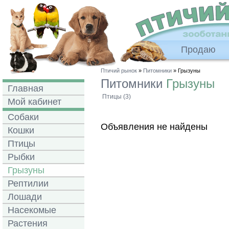
Продаю
Птичий рынок
»
Питомники
» Грызуны
Питомники
Грызуны
Главная
Птицы (3)
Мой кабинет
Собаки
Объявления не найдены
Кошки
Птицы
Рыбки
Грызуны
Рептилии
Лошади
Насекомые
Растения