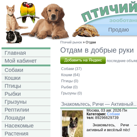
Продаю
Птичий рынок
» Отдам
Отдам в добрые руки
Главная
Мой кабинет
последние объявл
Собаки (37)
Собаки
Кошки (64)
Кошки
Птицы (0)
Птицы
Рыбки (0)
Рыбки
Грызуны (0)
Грызуны
Знакомьтесь, Ричи — Активный
Рептилии
Москва, 03 авг. 2026 Пн
Категория:
Собаки
Лошади
тел:
89296629739
Насекомые
Знакомьтесь, Ричи 
активный и весёлый пёс!
Растения