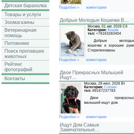
Детская барахолка
Подробно »
коментарии
Товары и услуги
Добрые Молодые Кошечки В…
Зоомагазины
Москва, 01 авг. 2026 Сб
Ветеринарная
Категория:
Кошки
тел:
+79163283404
помощь
Добрые молоды
Питомники
кошечки в хорошие руки
Стерилизованы
Поиск пропавших
животных
Подробно »
коментарии
Рейтинг
фотографий
Двое Прекрасных Малышей
Ищут…
Контакты
Москва, 28 июл. 2026 Вт
Категория:
Собаки
тел:
89167237783
Двое прекрасны
малышей ищут дом.
Подробно »
коментарии
Ищут Дом Самые
Замечательные…