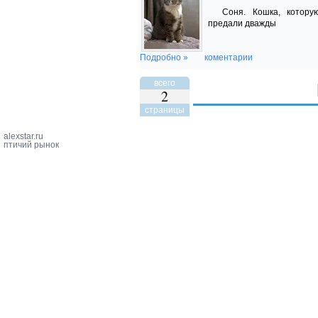
Соня. Кошка, котору
предали дважды
Подробно »
коментарии
всего
2
страницы
alexstar.ru
птичий рынок