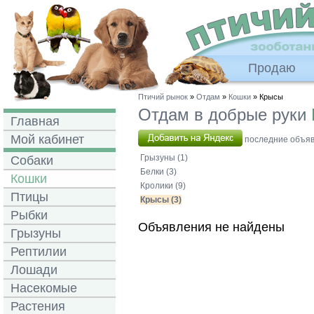
Продаю
Птичий рынок
»
Отдам
»
Кошки
» Крысы
Отдам в добрые руки
Главная
Мой кабинет
последние объявл
Грызуны (1)
Собаки
Белки (3)
Кошки
Кролики (9)
Птицы
Крысы (3)
Рыбки
Объявления не найдены
Грызуны
Рептилии
Лошади
Насекомые
Растения