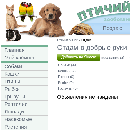
Продаю
Птичий рынок
» Отдам
Отдам в добрые руки
Главная
Мой кабинет
последние объявл
Собаки (44)
Собаки
Кошки (67)
Кошки
Птицы (0)
Птицы
Рыбки (0)
Рыбки
Грызуны (0)
Грызуны
Объявления не найдены
Рептилии
Лошади
Насекомые
Растения