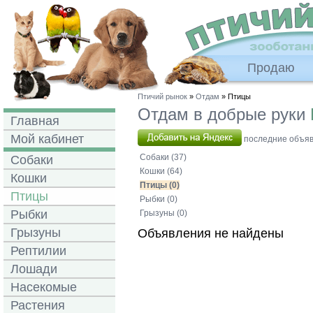
Продаю
Птичий рынок
»
Отдам
» Птицы
Отдам в добрые руки
Главная
Мой кабинет
последние объявл
Собаки (37)
Собаки
Кошки (64)
Кошки
Птицы (0)
Птицы
Рыбки (0)
Рыбки
Грызуны (0)
Грызуны
Объявления не найдены
Рептилии
Лошади
Насекомые
Растения