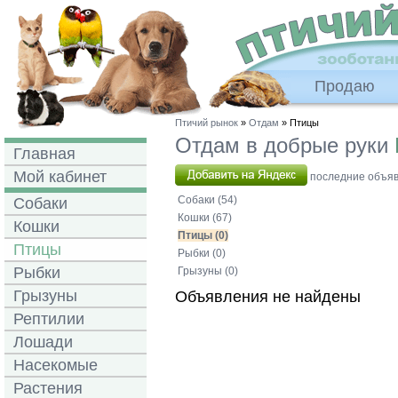
Продаю
Птичий рынок
»
Отдам
» Птицы
Отдам в добрые руки
Главная
Мой кабинет
последние объявл
Собаки (54)
Собаки
Кошки (67)
Кошки
Птицы (0)
Птицы
Рыбки (0)
Рыбки
Грызуны (0)
Грызуны
Объявления не найдены
Рептилии
Лошади
Насекомые
Растения