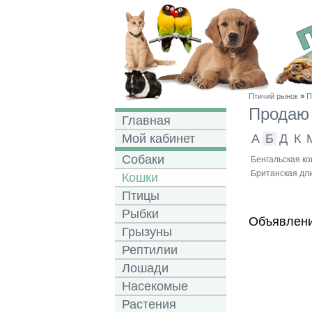
Птичий рынок
»
П
Прода
Главная
Мой кабинет
А
Б
Д
К
Собаки
Бенгальская ко
Британская дл
Кошки
Птицы
Рыбки
Объявлени
Грызуны
Рептилии
Лошади
Насекомые
Растения