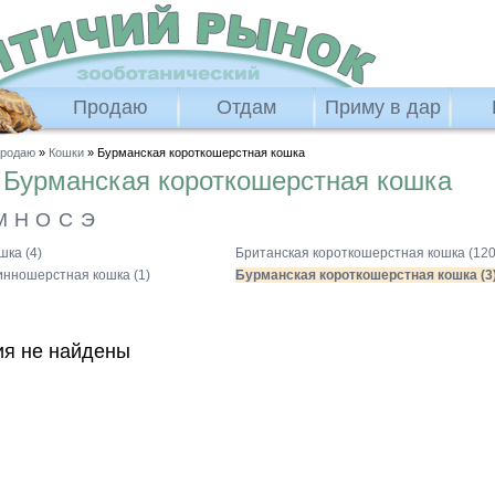
Продаю
Отдам
Приму в дар
родаю
»
Кошки
» Бурманская короткошерстная кошка
ю
Бурманская короткошерстная кошка
М
Н
О
С
Э
шка (4)
Британская короткошерстная кошка (120
инношерстная кошка (1)
Бурманская короткошерстная кошка (3
я не найдены