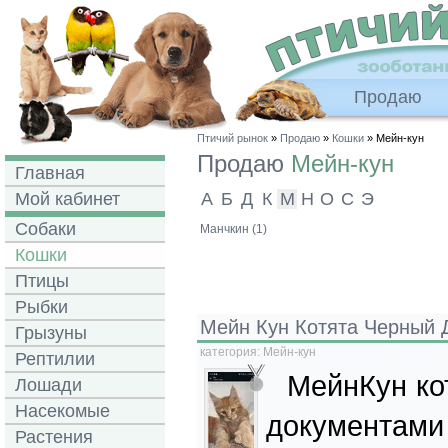
Продаю
Птичий рынок
»
Продаю
»
Кошки
» Мейн-кун
Продаю
Мейн-кун
Главная
Мой кабинет
А
Б
Д
К
М
Н
О
С
Э
Собаки
Манчкин (1)
Кошки
Птицы
Рыбки
Мейн Кун Котята Черный 
Грызуны
категория:
Мейн-кун
Рептилии
МейнКун кот
Лошади
Насекомые
документами
Растения