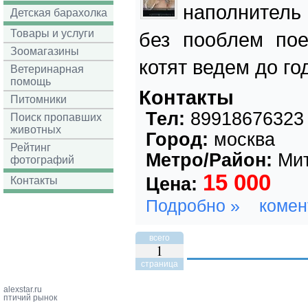
наполнитель 
Детская барахолка
Товары и услуги
без пооблем по
Зоомагазины
котят ведем до го
Ветеринарная
помощь
Контакты
Питомники
Тел:
89918676323
Поиск пропавших
животных
Город:
москва
Рейтинг
Метро/Район:
Мит
фотографий
15 000
Цена:
Контакты
Подробно »
комен
всего
1
страница
alexstar.ru
птичий рынок