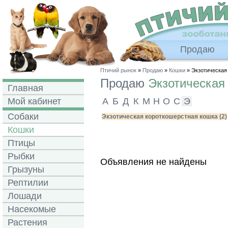
Продаю
Птичий рынок
»
Продаю
»
Кошки
» Экзотическая
Продаю
Экзотическая
Главная
Мой кабинет
А
Б
Д
К
М
Н
О
С
Э
Собаки
Экзотическая короткошерстная кошка (2)
Кошки
Птицы
Рыбки
Объявления не найдены
Грызуны
Рептилии
Лошади
Насекомые
Растения