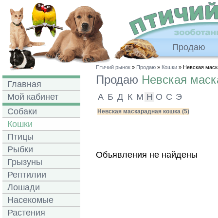
Продаю
Птичий рынок
»
Продаю
»
Кошки
» Невская маск
Продаю
Невская маск
Главная
Мой кабинет
А
Б
Д
К
М
Н
О
С
Э
Собаки
Невская маскарадная кошка (5)
Кошки
Птицы
Рыбки
Объявления не найдены
Грызуны
Рептилии
Лошади
Насекомые
Растения