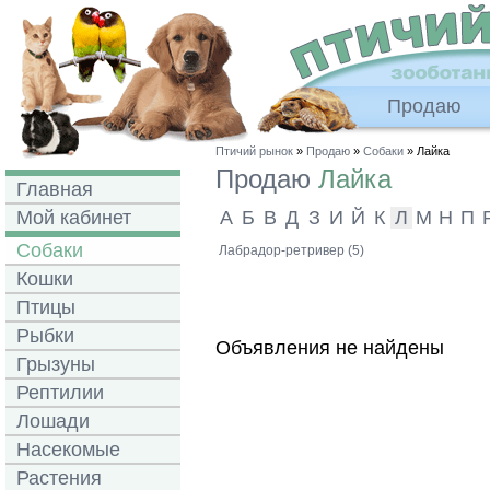
Продаю
Птичий рынок
»
Продаю
»
Собаки
» Лайка
Продаю
Лайка
Главная
Мой кабинет
А
Б
В
Д
З
И
Й
К
Л
М
Н
П
Собаки
Лабрадор-ретривер (5)
Кошки
Птицы
Рыбки
Объявления не найдены
Грызуны
Рептилии
Лошади
Насекомые
Растения