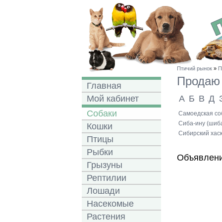
Птичий рынок
»
П
Прода
Главная
Мой кабинет
А
Б
В
Д
Собаки
Самоедская соб
Сиба-ину (шиба
Кошки
Сибирский хаск
Птицы
Рыбки
Объявлени
Грызуны
Рептилии
Лошади
Насекомые
Растения