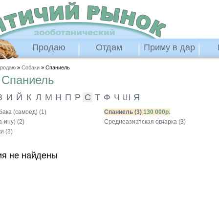
Продаю
Отдам
Приму в дар
родаю
»
Собаки
» Спаниель
ю
Спаниель
З
И
Й
К
Л
М
Н
П
Р
С
Т
Ф
Ч
Ш
Я
ака (самоед) (1)
Спаниель (3)
130 000р.
-ину) (2)
Среднеазиатская овчарка (3)
и (3)
я не найдены