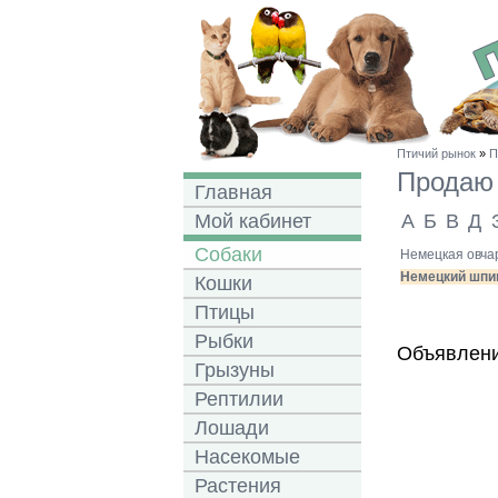
Птичий рынок
»
П
Прода
Главная
Мой кабинет
А
Б
В
Д
Собаки
Немецкая овчар
Немецкий шпиц
Кошки
Птицы
Рыбки
Объявлени
Грызуны
Рептилии
Лошади
Насекомые
Растения