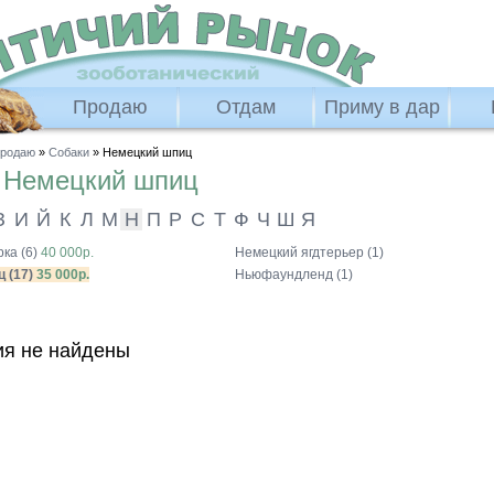
Продаю
Отдам
Приму в дар
родаю
»
Собаки
» Немецкий шпиц
ю
Немецкий шпиц
З
И
Й
К
Л
М
Н
П
Р
С
Т
Ф
Ч
Ш
Я
ка (6)
40 000р.
Немецкий ягдтерьер (1)
 (17)
35 000р.
Ньюфаундленд (1)
я не найдены