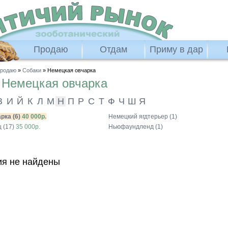
Продаю
Отдам
Приму в дар
родаю
»
Собаки
» Немецкая овчарка
ю
Немецкая овчарка
З
И
Й
К
Л
М
Н
П
Р
С
Т
Ф
Ч
Ш
Я
рка (6)
40 000р.
Немецкий ягдтерьер (1)
 (17)
35 000р.
Ньюфаундленд (1)
я не найдены