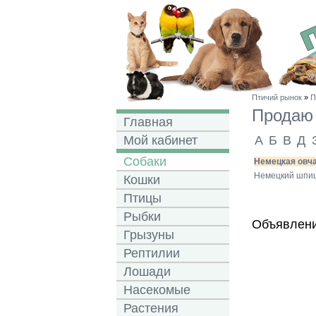
Птичий рынок
»
П
Прода
Главная
Мой кабинет
А
Б
В
Д
Собаки
Немецкая овча
Немецкий шпиц
Кошки
Птицы
Рыбки
Объявлени
Грызуны
Рептилии
Лошади
Насекомые
Растения