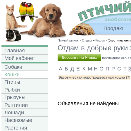
Продаю
Птичий рынок
»
Отдам
»
Кошки
» Экзотическая 
Отдам в добрые руки
Главная
Мой кабинет
последние объявл
Собаки
А
Б
Д
Е
К
М
Н
О
П
Р
С
Т
Кошки
Экзотическая короткошерстная кошка (7)
Птицы
Рыбки
Грызуны
Объявления не найдены
Рептилии
Лошади
Насекомые
Растения