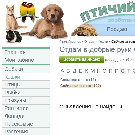
Продаю
Птичий рынок
»
Отдам
»
Кошки
» Сибирская кош
Отдам в добрые руки
Главная
Мой кабинет
последние объявл
Собаки
А
Б
Д
Е
К
М
Н
О
П
Р
С
Т
Кошки
Сиамская кошка (17)
Птицы
Сибирская кошка (120)
Рыбки
Грызуны
Объявления не найдены
Рептилии
Лошади
Насекомые
Растения