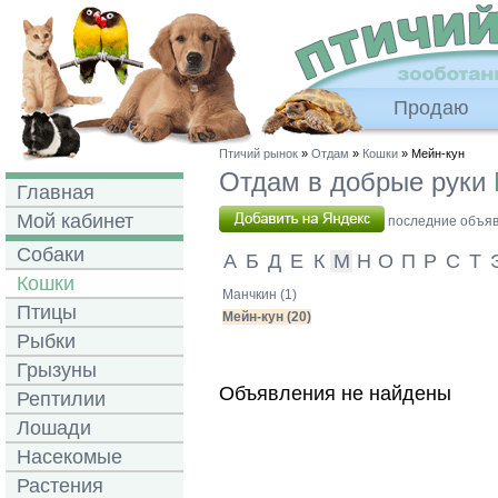
Продаю
Птичий рынок
»
Отдам
»
Кошки
» Мейн-кун
Отдам в добрые руки
Главная
Мой кабинет
последние объявл
Собаки
А
Б
Д
Е
К
М
Н
О
П
Р
С
Т
Кошки
Манчкин (1)
Птицы
Мейн-кун (20)
Рыбки
Грызуны
Объявления не найдены
Рептилии
Лошади
Насекомые
Растения