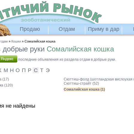
Продаю
Отдам
Приму в дар
тдам
»
Кошки
» Сомалийская кошка
 добрые руки
Сомалийская кошка
последние объявления из раздела отдам в добрые руки.
К
М
Н
О
П
Р
С
Т
Э
 (17)
Скоттиш-фолд (шотландская вислоухая 
Скоттиш-страйт (52)
а (120)
Сомалийская кошка (1)
я не найдены