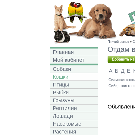
Птичий рынок
»
О
Отдам в
Главная
Мой кабинет
Собаки
А
Б
Д
Е
Кошки
Сиамская кошка
Птицы
Сибирская кошк
Рыбки
Грызуны
Объявлени
Рептилии
Лошади
Насекомые
Растения