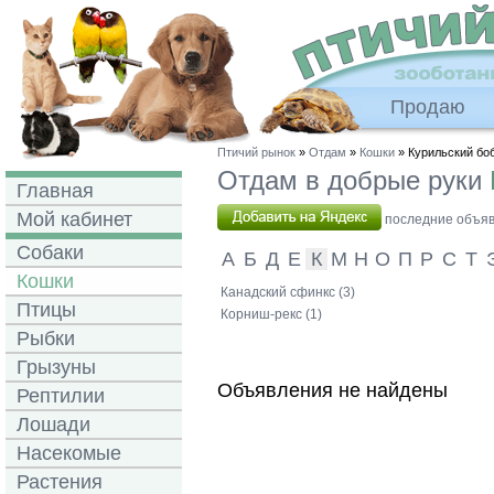
Продаю
Птичий рынок
»
Отдам
»
Кошки
» Курильский бо
Отдам в добрые руки
Главная
Мой кабинет
последние объявл
Собаки
А
Б
Д
Е
К
М
Н
О
П
Р
С
Т
Кошки
Канадский сфинкс (3)
Птицы
Корниш-рекс (1)
Рыбки
Грызуны
Объявления не найдены
Рептилии
Лошади
Насекомые
Растения