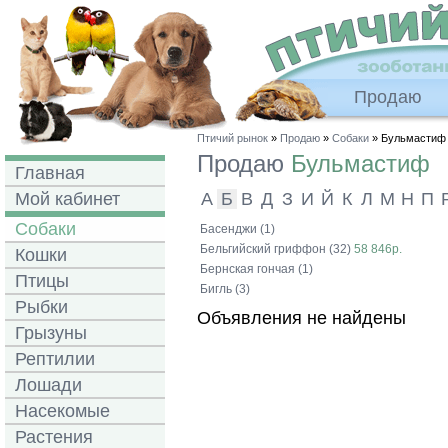
Продаю
Птичий рынок
»
Продаю
»
Собаки
» Бульмастиф
Продаю
Бульмастиф
Главная
Мой кабинет
А
Б
В
Д
З
И
Й
К
Л
М
Н
П
Собаки
Басенджи (1)
Бельгийский гриффон (32)
58 846р.
Кошки
Бернская гончая (1)
Птицы
Бигль (3)
Рыбки
Объявления не найдены
Грызуны
Рептилии
Лошади
Насекомые
Растения