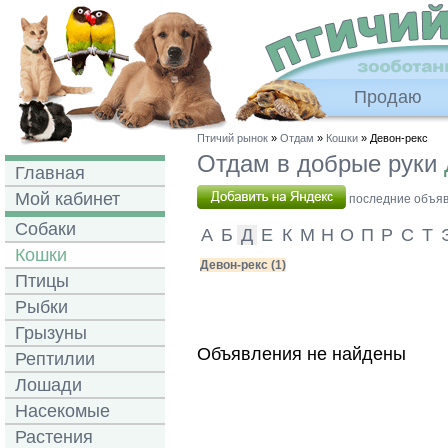
Продаю
Птичий рынок
»
Отдам
»
Кошки
» Девон-рекс
Отдам в добрые руки
Главная
Мой кабинет
последние объявл
Собаки
А
Б
Д
Е
К
М
Н
О
П
Р
С
Т
Кошки
Девон-рекс (1)
Птицы
Рыбки
Грызуны
Объявления не найдены
Рептилии
Лошади
Насекомые
Растения