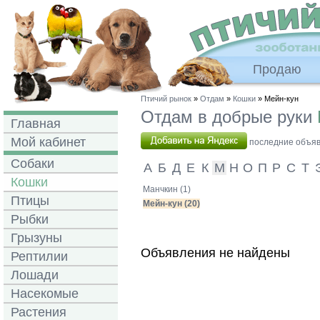
Продаю
Птичий рынок
»
Отдам
»
Кошки
» Мейн-кун
Отдам в добрые руки
Главная
Мой кабинет
последние объявл
Собаки
А
Б
Д
Е
К
М
Н
О
П
Р
С
Т
Кошки
Манчкин (1)
Птицы
Мейн-кун (20)
Рыбки
Грызуны
Объявления не найдены
Рептилии
Лошади
Насекомые
Растения