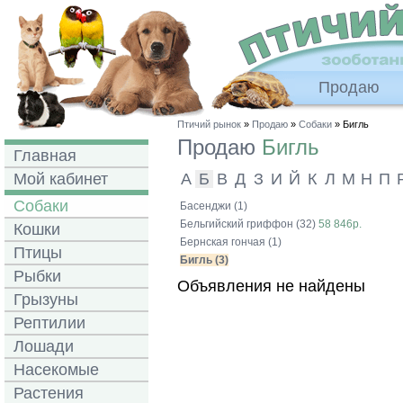
Продаю
Птичий рынок
»
Продаю
»
Собаки
» Бигль
Продаю
Бигль
Главная
Мой кабинет
А
Б
В
Д
З
И
Й
К
Л
М
Н
П
Собаки
Басенджи (1)
Бельгийский гриффон (32)
58 846р.
Кошки
Бернская гончая (1)
Птицы
Бигль (3)
Рыбки
Объявления не найдены
Грызуны
Рептилии
Лошади
Насекомые
Растения