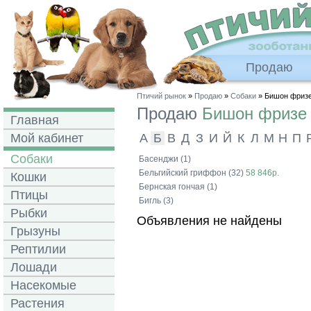
Продаю
Птичий рынок
»
Продаю
»
Собаки
» Бишон фриз
Продаю
Бишон фризе
Главная
Мой кабинет
А
Б
В
Д
З
И
Й
К
Л
М
Н
П
Собаки
Басенджи (1)
Бельгийский гриффон (32)
58 846р.
Кошки
Бернская гончая (1)
Птицы
Бигль (3)
Рыбки
Объявления не найдены
Грызуны
Рептилии
Лошади
Насекомые
Растения