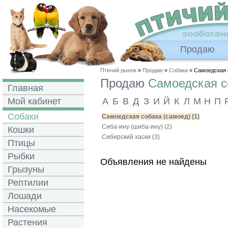
Продаю
Птичий рынок
»
Продаю
»
Собаки
» Самоедская 
Продаю
Самоедская с
Главная
Мой кабинет
А
Б
В
Д
З
И
Й
К
Л
М
Н
П
Собаки
Самоедская собака (самоед) (1)
Сиба-ину (шиба-ину) (2)
Кошки
Сибирский хаски (3)
Птицы
Рыбки
Объявления не найдены
Грызуны
Рептилии
Лошади
Насекомые
Растения