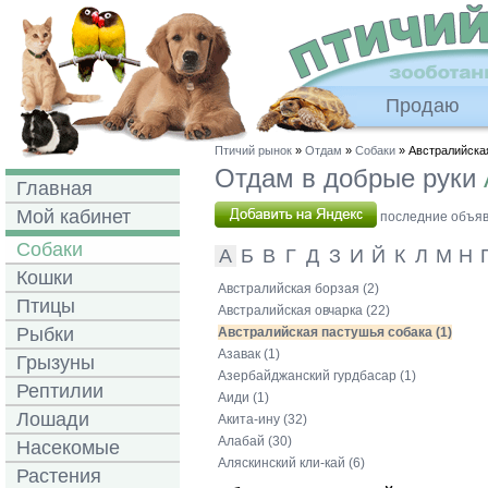
Продаю
Птичий рынок
»
Отдам
»
Собаки
» Австралийска
Отдам в добрые руки
Главная
Мой кабинет
последние объявл
Собаки
А
Б
В
Г
Д
З
И
Й
К
Л
М
Н
Кошки
Австралийская борзая (2)
Птицы
Австралийская овчарка (22)
Рыбки
Австралийская пастушья собака (1)
Азавак (1)
Грызуны
Азербайджанский гурдбасар (1)
Рептилии
Аиди (1)
Лошади
Акита-ину (32)
Алабай (30)
Насекомые
Аляскинский кли-кай (6)
Растения