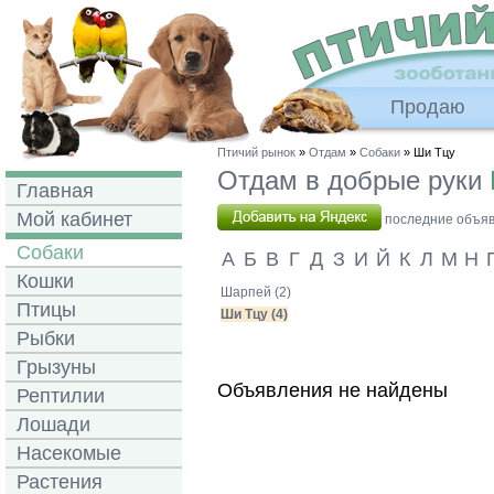
Продаю
Птичий рынок
»
Отдам
»
Собаки
» Ши Тцу
Отдам в добрые руки
Главная
Мой кабинет
последние объявл
Собаки
А
Б
В
Г
Д
З
И
Й
К
Л
М
Н
Кошки
Шарпей (2)
Птицы
Ши Тцу (4)
Рыбки
Грызуны
Объявления не найдены
Рептилии
Лошади
Насекомые
Растения