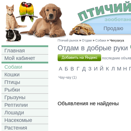
Продаю
Птичий рынок
»
Отдам
»
Собаки
» Чихуахуа
Отдам в добрые руки
Главная
Мой кабинет
последние объявл
Собаки
А
Б
В
Г
Д
З
И
Й
К
Л
М
Н
Кошки
Чау-чау (1)
Птицы
Рыбки
Грызуны
Объявления не найдены
Рептилии
Лошади
Насекомые
Растения