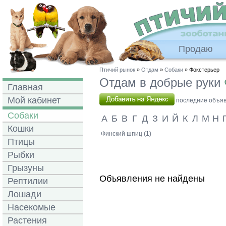
Продаю
Птичий рынок
»
Отдам
»
Собаки
» Фокстерьер
Отдам в добрые руки
Главная
Мой кабинет
последние объявл
Собаки
А
Б
В
Г
Д
З
И
Й
К
Л
М
Н
Кошки
Финский шпиц (1)
Птицы
Рыбки
Грызуны
Объявления не найдены
Рептилии
Лошади
Насекомые
Растения