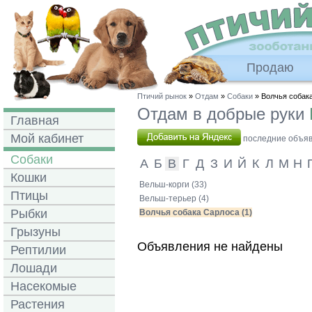
Продаю
Птичий рынок
»
Отдам
»
Собаки
» Волчья собак
Отдам в добрые руки
Главная
Мой кабинет
последние объявл
Собаки
А
Б
В
Г
Д
З
И
Й
К
Л
М
Н
Кошки
Вельш-корги (33)
Птицы
Вельш-терьер (4)
Рыбки
Волчья собака Сарлоса (1)
Грызуны
Объявления не найдены
Рептилии
Лошади
Насекомые
Растения