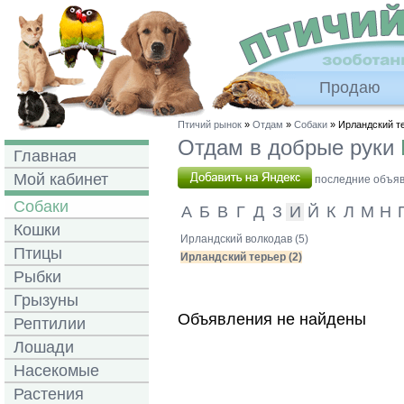
Продаю
Птичий рынок
»
Отдам
»
Собаки
» Ирландский т
Отдам в добрые руки
Главная
Мой кабинет
последние объявл
Собаки
А
Б
В
Г
Д
З
И
Й
К
Л
М
Н
Кошки
Ирландский волкодав (5)
Птицы
Ирландский терьер (2)
Рыбки
Грызуны
Объявления не найдены
Рептилии
Лошади
Насекомые
Растения