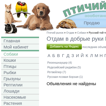
Продаю
Птичий рынок
»
Отдам
»
Собаки
» Русский той-т
Отдам в добрые руки
Главная
Мой кабинет
последние объявл
Собаки
А
Б
В
Г
Д
З
И
Й
К
Л
М
Н
Кошки
Ризеншнауцер (4)
Птицы
Родезийский риджбек (5)
Рыбки
Ротвейлер (7)
Русская псовая борзая (1)
Грызуны
Объявления не найдены
Рептилии
Лошади
Насекомые
Растения