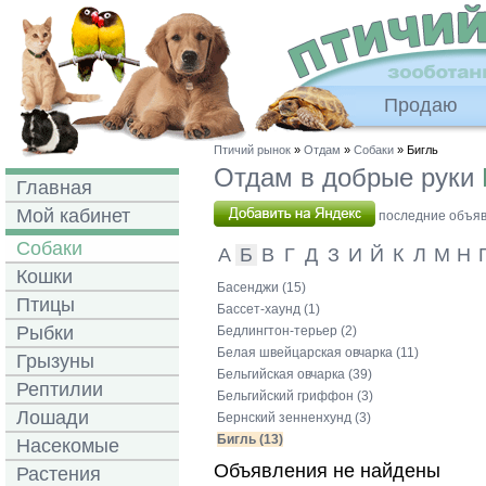
Продаю
Птичий рынок
»
Отдам
»
Собаки
» Бигль
Отдам в добрые руки
Главная
Мой кабинет
последние объявл
Собаки
А
Б
В
Г
Д
З
И
Й
К
Л
М
Н
Кошки
Басенджи (15)
Птицы
Бассет-хаунд (1)
Рыбки
Бедлингтон-терьер (2)
Белая швейцарская овчарка (11)
Грызуны
Бельгийская овчарка (39)
Рептилии
Бельгийский гриффон (3)
Лошади
Бернский зенненхунд (3)
Бигль (13)
Насекомые
Объявления не найдены
Растения