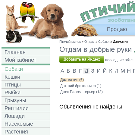
Продаю
Птичий рынок
»
Отдам
»
Собаки
» Далматин
Отдам в добрые руки
Главная
Мой кабинет
последние объявл
Собаки
А
Б
В
Г
Д
З
И
Й
К
Л
М
Н
Кошки
Далматин (6)
Птицы
Датский брохольмер (1)
Рыбки
Джек-Рассел терьер (18)
Грызуны
Объявления не найдены
Рептилии
Лошади
Насекомые
Растения