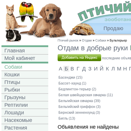
Продаю
Птичий рынок
»
Отдам
»
Собаки
» Бультерьер
Отдам в добрые руки
Главная
Мой кабинет
последние объявл
Собаки
А
Б
В
Г
Д
З
И
Й
К
Л
М
Н
Кошки
Басенджи (15)
Птицы
Бассет-хаунд (1)
Рыбки
Бедлингтон-терьер (2)
Белая швейцарская овчарка (11)
Грызуны
Бельгийская овчарка (39)
Рептилии
Бельгийский гриффон (3)
Лошади
Бернский зенненхунд (3)
Бигль (13)
Насекомые
Объявления не найдены
Растения