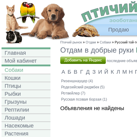
Продаю
Птичий рынок
»
Отдам
»
Собаки
» Русский той-т
Отдам в добрые руки
Главная
Мой кабинет
последние объявл
Собаки
А
Б
В
Г
Д
З
И
Й
К
Л
М
Н
Кошки
Ризеншнауцер (4)
Птицы
Родезийский риджбек (5)
Рыбки
Ротвейлер (7)
Русская псовая борзая (1)
Грызуны
Объявления не найдены
Рептилии
Лошади
Насекомые
Растения