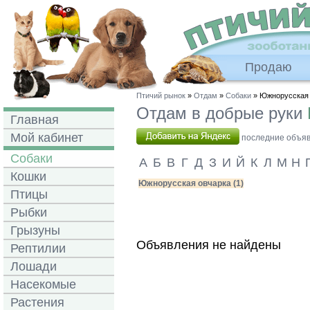
Продаю
Птичий рынок
»
Отдам
»
Собаки
» Южнорусская 
Отдам в добрые руки
Главная
Мой кабинет
последние объявл
Собаки
А
Б
В
Г
Д
З
И
Й
К
Л
М
Н
Кошки
Южнорусская овчарка (1)
Птицы
Рыбки
Грызуны
Объявления не найдены
Рептилии
Лошади
Насекомые
Растения