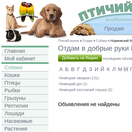
Продаю
Птичий рынок
»
Отдам
»
Собаки
» Норвежский б
Отдам в добрые руки
Главная
Мой кабинет
последние объявл
Собаки
А
Б
В
Г
Д
З
И
Й
К
Л
М
Н
Кошки
Немецкая овчарка (131)
Птицы
Немецкий дог (1)
Рыбки
Немецкий охотничий терьер (2)
Грызуны
Объявления не найдены
Рептилии
Лошади
Насекомые
Растения