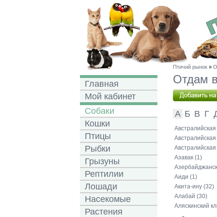
Птичий рынок
»
О
Отдам в
Главная
Мой кабинет
Собаки
А
Б
В
Г
Кошки
Австралийская 
Птицы
Австралийская 
Рыбки
Австралийская 
Азавак (1)
Грызуны
Азербайджански
Рептилии
Аиди (1)
Лошади
Акита-ину (32)
Алабай (30)
Насекомые
Аляскинский кл
Растения