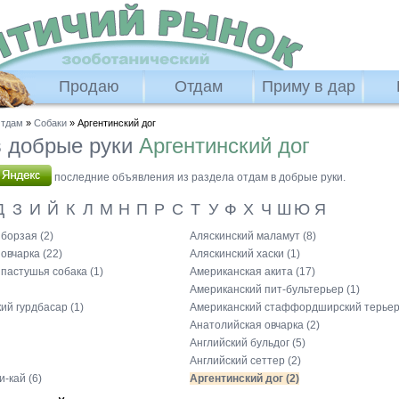
Продаю
Отдам
Приму в дар
тдам
»
Собаки
» Аргентинский дог
 добрые руки
Аргентинский дог
последние объявления из раздела отдам в добрые руки.
Д
З
И
Й
К
Л
М
Н
П
Р
С
Т
У
Ф
Х
Ч
Ш
Ю
Я
борзая (2)
Аляскинский маламут (8)
овчарка (22)
Аляскинский хаски (1)
пастушья собака (1)
Американская акита (17)
Американский пит-бультерьер (1)
й гурдбасар (1)
Американский стаффордширский терьер 
Анатолийская овчарка (2)
Английский бульдог (5)
Английский сеттер (2)
и-кай (6)
Аргентинский дог (2)