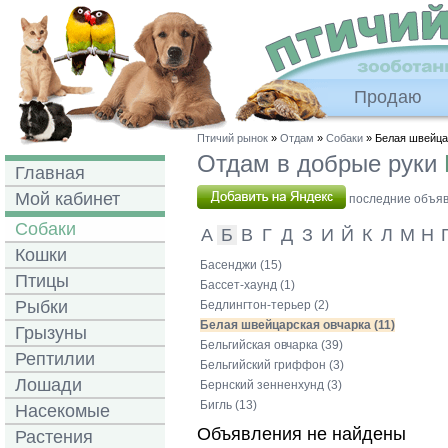
Продаю
Птичий рынок
»
Отдам
»
Собаки
» Белая швейца
Отдам в добрые руки
Главная
Мой кабинет
последние объявл
Собаки
А
Б
В
Г
Д
З
И
Й
К
Л
М
Н
Кошки
Басенджи (15)
Птицы
Бассет-хаунд (1)
Рыбки
Бедлингтон-терьер (2)
Белая швейцарская овчарка (11)
Грызуны
Бельгийская овчарка (39)
Рептилии
Бельгийский гриффон (3)
Лошади
Бернский зенненхунд (3)
Бигль (13)
Насекомые
Объявления не найдены
Растения