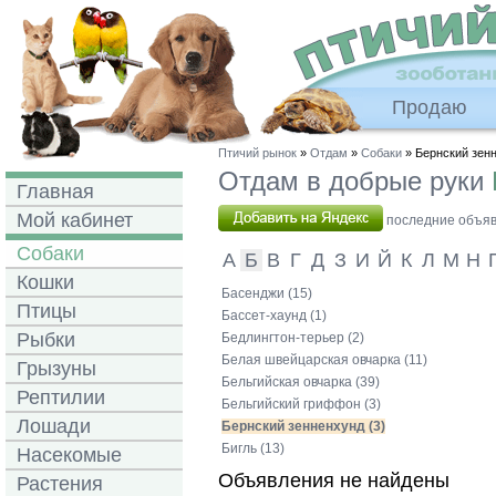
Продаю
Птичий рынок
»
Отдам
»
Собаки
» Бернский зен
Отдам в добрые руки
Главная
Мой кабинет
последние объявл
Собаки
А
Б
В
Г
Д
З
И
Й
К
Л
М
Н
Кошки
Басенджи (15)
Птицы
Бассет-хаунд (1)
Рыбки
Бедлингтон-терьер (2)
Белая швейцарская овчарка (11)
Грызуны
Бельгийская овчарка (39)
Рептилии
Бельгийский гриффон (3)
Лошади
Бернский зенненхунд (3)
Бигль (13)
Насекомые
Объявления не найдены
Растения