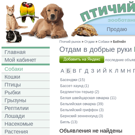
Продаю
Птичий рынок
»
Отдам
»
Собаки
» Бобтейл
Отдам в добрые руки
Главная
Мой кабинет
последние объявл
Собаки
А
Б
В
Г
Д
З
И
Й
К
Л
М
Н
Кошки
Басенджи (15)
Птицы
Бассет-хаунд (1)
Рыбки
Бедлингтон-терьер (2)
Белая швейцарская овчарка (11)
Грызуны
Бельгийская овчарка (39)
Рептилии
Бельгийский гриффон (3)
Лошади
Бернский зенненхунд (3)
Бигль (13)
Насекомые
Объявления не найдены
Растения