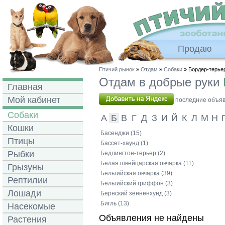
Продаю
Птичий рынок
»
Отдам
»
Собаки
» Бордер-терье
Отдам в добрые руки
Главная
Мой кабинет
последние объявл
Собаки
А
Б
В
Г
Д
З
И
Й
К
Л
М
Н
Кошки
Басенджи (15)
Птицы
Бассет-хаунд (1)
Рыбки
Бедлингтон-терьер (2)
Белая швейцарская овчарка (11)
Грызуны
Бельгийская овчарка (39)
Рептилии
Бельгийский гриффон (3)
Лошади
Бернский зенненхунд (3)
Бигль (13)
Насекомые
Объявления не найдены
Растения