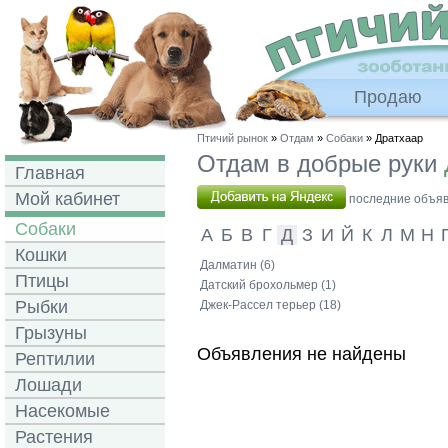
Продаю
Птичий рынок
»
Отдам
»
Собаки
» Дратхаар
Отдам в добрые руки
Главная
Мой кабинет
последние объявл
Собаки
А
Б
В
Г
Д
З
И
Й
К
Л
М
Н
Кошки
Далматин (6)
Птицы
Датский брохольмер (1)
Рыбки
Джек-Рассел терьер (18)
Грызуны
Объявления не найдены
Рептилии
Лошади
Насекомые
Растения