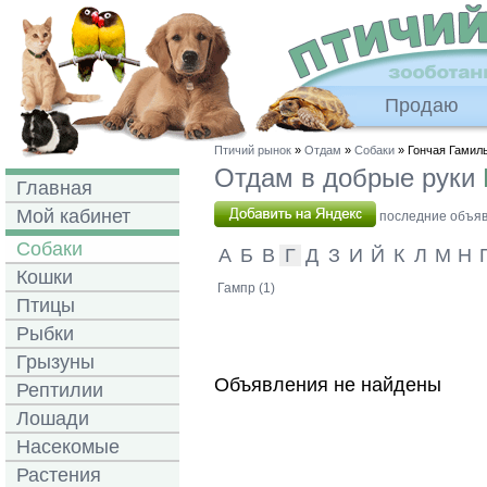
Продаю
Птичий рынок
»
Отдам
»
Собаки
» Гончая Гамил
Отдам в добрые руки
Главная
Мой кабинет
последние объявл
Собаки
А
Б
В
Г
Д
З
И
Й
К
Л
М
Н
Кошки
Гампр (1)
Птицы
Рыбки
Грызуны
Объявления не найдены
Рептилии
Лошади
Насекомые
Растения