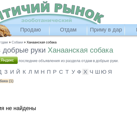
Продаю
Отдам
Приму в дар
тдам
»
Собаки
» Ханаанская собака
 добрые руки
Ханаанская собака
последние объявления из раздела отдам в добрые руки.
Д
З
И
Й
К
Л
М
Н
П
Р
С
Т
У
Ф
Х
Ч
Ш
Ю
Я
ака (1)
я не найдены