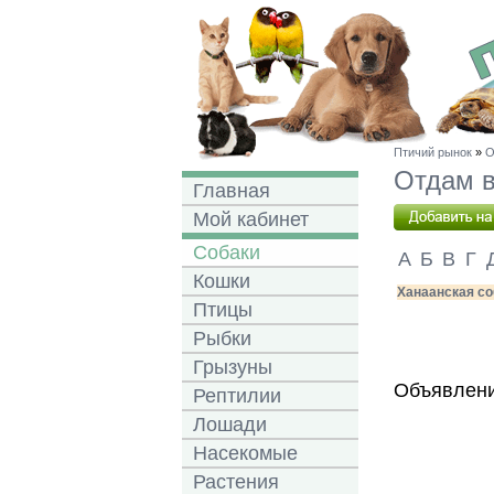
Птичий рынок
»
О
Отдам в
Главная
Мой кабинет
Собаки
А
Б
В
Г
Кошки
Ханаанская соб
Птицы
Рыбки
Грызуны
Объявлени
Рептилии
Лошади
Насекомые
Растения