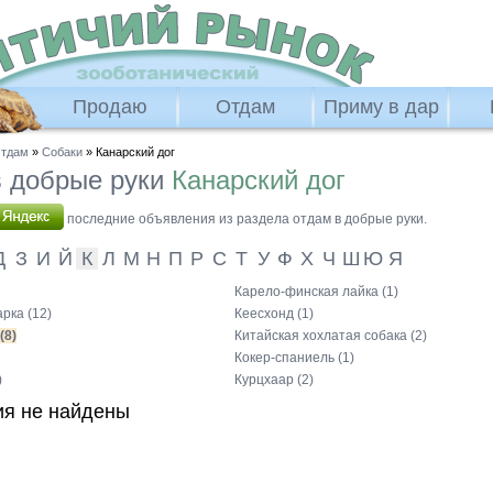
Продаю
Отдам
Приму в дар
тдам
»
Собаки
» Канарский дог
 добрые руки
Канарский дог
последние объявления из раздела отдам в добрые руки.
Д
З
И
Й
К
Л
М
Н
П
Р
С
Т
У
Ф
Х
Ч
Ш
Ю
Я
Карело-финская лайка (1)
арка (12)
Кеесхонд (1)
(8)
Китайская хохлатая собака (2)
Кокер-спаниель (1)
)
Курцхаар (2)
я не найдены