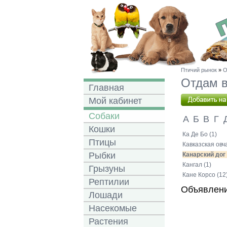
Птичий рынок
»
О
Отдам в
Главная
Мой кабинет
Собаки
А
Б
В
Г
Кошки
Ка Де Бо (1)
Птицы
Кавказская овч
Рыбки
Канарский дог 
Кангал (1)
Грызуны
Кане Корсо (12
Рептилии
Объявлени
Лошади
Насекомые
Растения