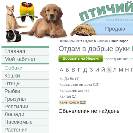
Продаю
Птичий рынок
»
Отдам
»
Собаки
» Кане Корсо
Отдам в добрые руки
Главная
Мой кабинет
последние объявл
Собаки
А
Б
В
Г
Д
З
И
Й
К
Л
М
Н
Кошки
Ка Де Бо (1)
Птицы
Кавказская овчарка (13)
Рыбки
Канарский дог (8)
Кангал (1)
Грызуны
Кане Корсо (12)
Рептилии
Объявления не найдены
Лошади
Насекомые
Растения